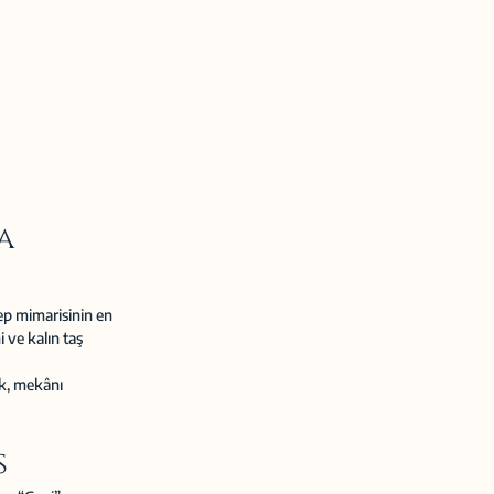
a 
ep mimarisinin en 
 ve kalın taş 
ik, mekânı 
s