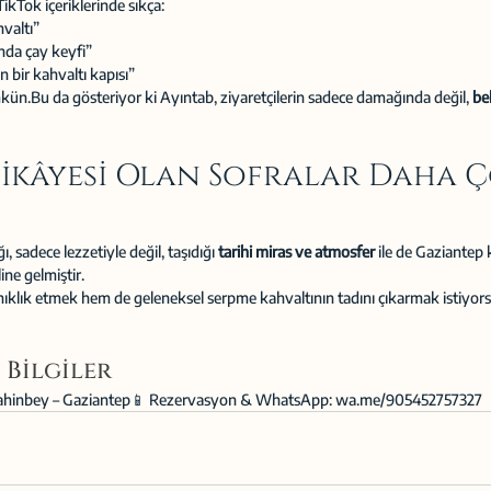
kTok içeriklerinde sıkça:
valtı”
nda çay keyfi”
n bir kahvaltı kapısı”
n.Bu da gösteriyor ki Ayıntab, ziyaretçilerin sadece damağında değil, 
be
Hikâyesi Olan Sofralar Daha Ç
 sadece lezzetiyle değil, taşıdığı 
tarihi miras ve atmosfer
 ile de Gaziantep
ine gelmiştir.
ıklık etmek hem de geleneksel serpme kahvaltının tadını çıkarmak istiyors
 Bilgiler
, Şahinbey – Gaziantep📱 Rezervasyon & WhatsApp: 
wa.me/905452757327