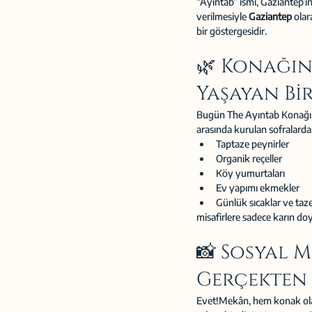
“Ayıntab” ismi, Gaziantep’in
verilmesiyle 
Gaziantep
 ola
bir göstergesidir.
🌿 Konağın
Yaşayan Bi
Bugün The Ayıntab Konağı, 
arasında kurulan sofralarda
Taptaze peynirler
Organik reçeller
Köy yumurtaları
Ev yapımı ekmekler
Günlük sıcaklar ve taze 
misafirlere sadece karın do
📸 Sosyal M
Gerçekten 
Evet!Mekân, hem konak olar