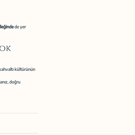
lleğinde
 de yer 
ok 
 kahvaltı kültürünün 
anız, doğru 