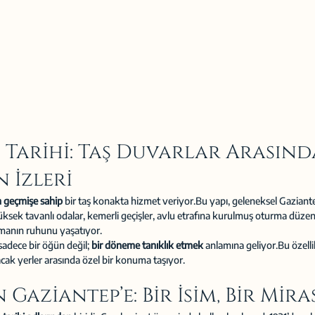
 Tarihi: Taş Duvarlar Arasınd
 İzleri
n geçmişe sahip
 bir taş konakta hizmet veriyor.Bu yapı, geleneksel Gaziant
ksek tavanlı odalar, kemerli geçişler, avlu etrafına kurulmuş oturma düzeni
manın ruhunu yaşatıyor.
adece bir öğün değil; 
bir döneme tanıklık etmek
 anlamına geliyor.Bu özell
acak yerler arasında özel bir konuma taşıyor.
 Gaziantep’e: Bir İsim, Bir Mira