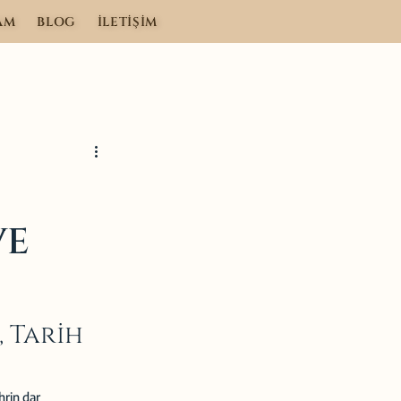
AM
BLOG
İLETİŞİM
VE
, Tarih 
hrin dar 