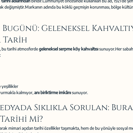
 
tarihi adlarından
 biridir.Cumhuriyet öncesinde kullanılan bu ad, 1921’de şe
rak değişmiştir.Markanın adında bu köklü geçmişin korunması, bölge kültür
 Bugünü: Geleneksel Kahvaltı
r Tarih
bu tarihi atmosferde 
geleneksel serpme köy kahvaltısı
 sunuyor.Her sabah,
:
yeşillikler
yurmakla kalmıyor, 
anı biriktirme imkânı
 sunuyor.
edyada Sıklıkla Sorulan: Buras
Tarihi Mi?
ak mimari açıdan tarihi özellikler taşımakta, hem de bu yönüyle sosyal m