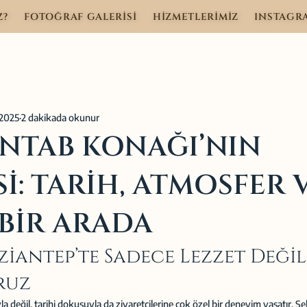
Z?
FOTOĞRAF GALERİSİ
HİZMETLERİMİZ
INSTAGR
 2025
2 dakikada okunur
INTAB KONAĞI’NIN
İ: TARİH, ATMOSFER 
 BİR ARADA
Gaziantep’te Sadece Lezzet Değil
ruz
 değil, tarihi dokusuyla da ziyaretçilerine çok özel bir deneyim yaşatır. Şe