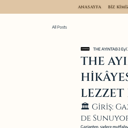
ANASAYFA
BİZ KİMİ
All Posts
THE AYINTAB
3 Eyl
THE AY
HİKÂYES
LEZZET
🏛️ Giriş: 
de Sunuyo
Gaziantep, sadece mutfağıyla