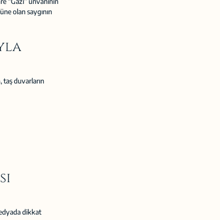
hre “Gazi” unvanının 
üne olan saygının 
yla 
 taş duvarların 
ı 
edyada dikkat 