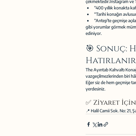
çekmektedir.Instagram ve Ti
“400 yıllık konakta kah
“Tarihi konağın avlusu
“Antep’te geçmişe açıla
gibi yorumlar görmek mümkü
ediniyor.
🎯 Sonuç: 
Hatırlanır
The Ayıntab Kahvaltı Konağı,
vazgeçilmezlerinden biri hâl
Eğer siz de hem geçmişe tan
yerdesiniz.
✅ Ziyaret İçin
📍 Halil Camii Sok. No: 21