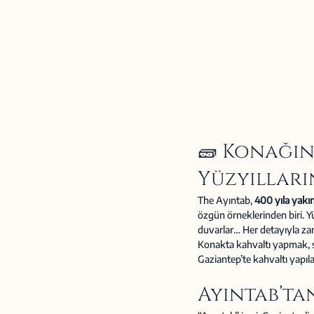
🧱 Konağın
Yüzyılların
The Ayıntab, 
400 yıla yakı
özgün örneklerinden biri. Yü
duvarlar… Her detayıyla za
Konakta kahvaltı yapmak, s
Gaziantep’te kahvaltı yapıl
Ayıntab’tan