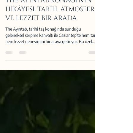
3 Eyl 2025
2 dakikada okunur
THE AYINTAB KONAĞI’NIN
HİKÂYESİ: TARİH, ATMOSFER
VE LEZZET BİR ARADA
The Ayıntab, tarihi taş konağında sunduğu
geleneksel serpme kahvaltı ile Gaziantep’te hem tarih
hem lezzet deneyimini bir araya getiriyor. Bu özel
atmosferi keşfedin.